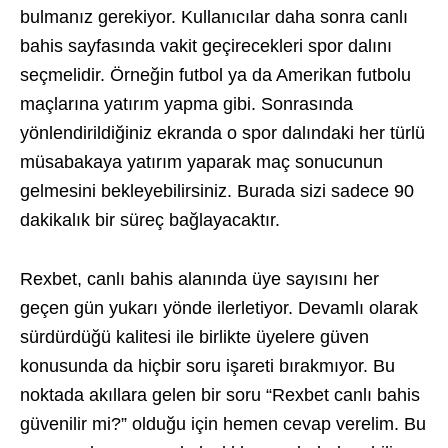
bulmanız gerekiyor. Kullanıcılar daha sonra canlı
bahis sayfasında vakit geçirecekleri spor dalını
seçmelidir. Örneğin futbol ya da Amerikan futbolu
maçlarına yatırım yapma gibi. Sonrasında
yönlendirildiğiniz ekranda o spor dalındaki her türlü
müsabakaya yatırım yaparak maç sonucunun
gelmesini bekleyebilirsiniz. Burada sizi sadece 90
dakikalık bir süreç bağlayacaktır.
Rexbet, canlı bahis alanında üye sayısını her
geçen gün yukarı yönde ilerletiyor. Devamlı olarak
sürdürdüğü kalitesi ile birlikte üyelere güven
konusunda da hiçbir soru işareti bırakmıyor. Bu
noktada akıllara gelen bir soru “Rexbet canlı bahis
güvenilir mi?” olduğu için hemen cevap verelim. Bu