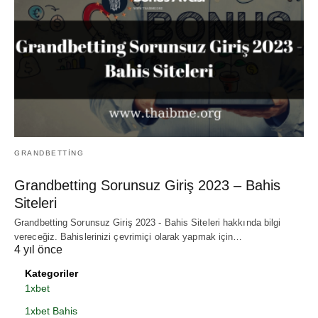
GRANDBETTING
Grandbetting Sorunsuz Giriş 2023 – Bahis
Siteleri
Grandbetting Sorunsuz Giriş 2023 - Bahis Siteleri hakkında bilgi
vereceğiz. Bahislerinizi çevrimiçi olarak yapmak için…
4 yıl önce
Kategoriler
1xbet
1xbet Bahis