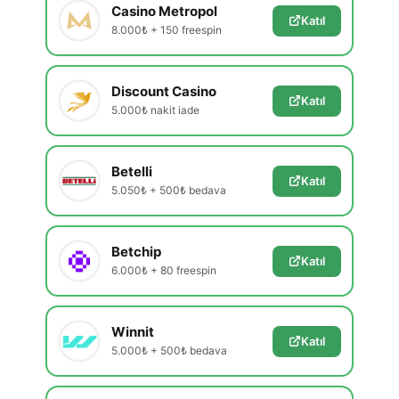
Casino Metropol
Katıl
8.000₺ + 150 freespin
Discount Casino
Katıl
5.000₺ nakit iade
Betelli
Katıl
5.050₺ + 500₺ bedava
Betchip
Katıl
6.000₺ + 80 freespin
Winnit
Katıl
5.000₺ + 500₺ bedava