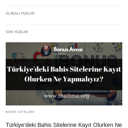
ALAKALI YAZILAR
SON YAZILAR
BAHIS SITELERI
Türkiye’deki Bahis Sitelerine Kayıt Olurken Ne