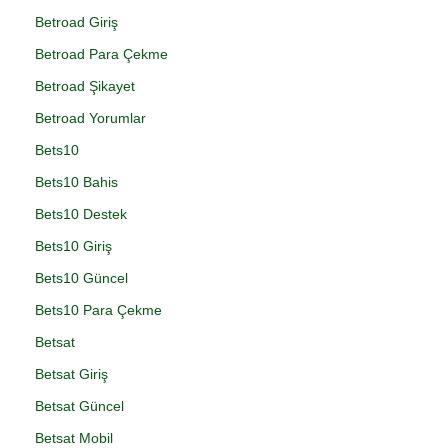
Betroad Giriş
Betroad Para Çekme
Betroad Şikayet
Betroad Yorumlar
Bets10
Bets10 Bahis
Bets10 Destek
Bets10 Giriş
Bets10 Güncel
Bets10 Para Çekme
Betsat
Betsat Giriş
Betsat Güncel
Betsat Mobil