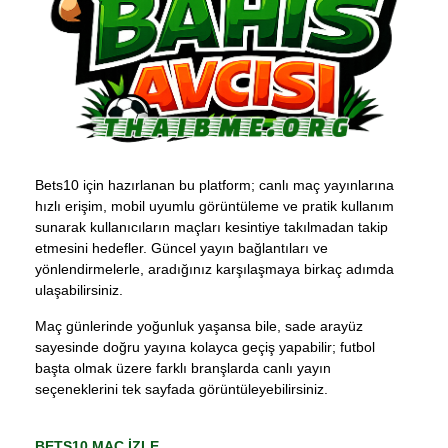
Bets10 için hazırlanan bu platform; canlı maç yayınlarına
hızlı erişim, mobil uyumlu görüntüleme ve pratik kullanım
sunarak kullanıcıların maçları kesintiye takılmadan takip
etmesini hedefler. Güncel yayın bağlantıları ve
yönlendirmelerle, aradığınız karşılaşmaya birkaç adımda
ulaşabilirsiniz.
Maç günlerinde yoğunluk yaşansa bile, sade arayüz
sayesinde doğru yayına kolayca geçiş yapabilir; futbol
başta olmak üzere farklı branşlarda canlı yayın
seçeneklerini tek sayfada görüntüleyebilirsiniz.
BETS10 MAÇ İZLE