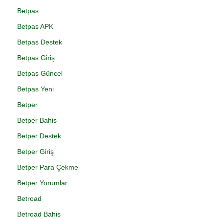
Betpas
Betpas APK
Betpas Destek
Betpas Giriş
Betpas Güncel
Betpas Yeni
Betper
Betper Bahis
Betper Destek
Betper Giriş
Betper Para Çekme
Betper Yorumlar
Betroad
Betroad Bahis