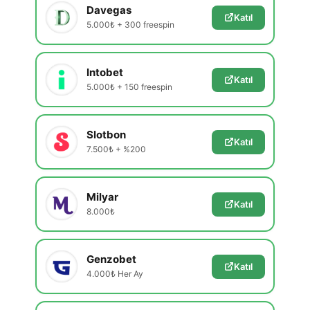
Davegas
Katıl
5.000₺ + 300 freespin
Intobet
Katıl
5.000₺ + 150 freespin
Slotbon
Katıl
7.500₺ + %200
Milyar
Katıl
8.000₺
Genzobet
Katıl
4.000₺ Her Ay