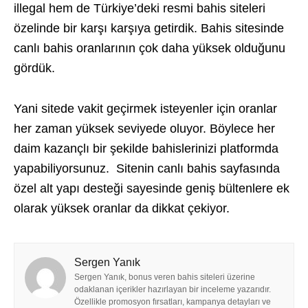
illegal hem de Türkiye’deki resmi bahis siteleri
özelinde bir karşı karşıya getirdik. Bahis sitesinde
canlı bahis oranlarının çok daha yüksek olduğunu
gördük.
Yani sitede vakit geçirmek isteyenler için oranlar
her zaman yüksek seviyede oluyor. Böylece her
daim kazançlı bir şekilde bahislerinizi platformda
yapabiliyorsunuz. Sitenin canlı bahis sayfasında
özel alt yapı desteği sayesinde geniş bültenlere ek
olarak yüksek oranlar da dikkat çekiyor.
Sergen Yanık
Sergen Yanık, bonus veren bahis siteleri üzerine
odaklanan içerikler hazırlayan bir inceleme yazarıdır.
Özellikle promosyon fırsatları, kampanya detayları ve