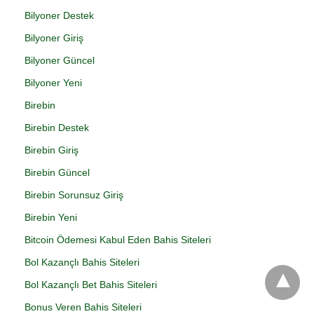
Bilyoner Destek
Bilyoner Giriş
Bilyoner Güncel
Bilyoner Yeni
Birebin
Birebin Destek
Birebin Giriş
Birebin Güncel
Birebin Sorunsuz Giriş
Birebin Yeni
Bitcoin Ödemesi Kabul Eden Bahis Siteleri
Bol Kazançlı Bahis Siteleri
Bol Kazançlı Bet Bahis Siteleri
Bonus Veren Bahis Siteleri