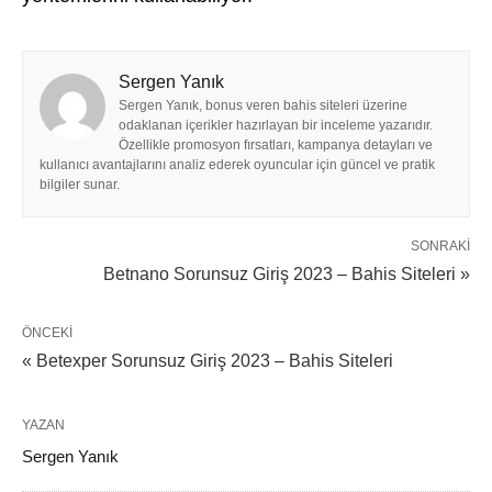
Sergen Yanık
Sergen Yanık, bonus veren bahis siteleri üzerine
odaklanan içerikler hazırlayan bir inceleme yazarıdır.
Özellikle promosyon fırsatları, kampanya detayları ve
kullanıcı avantajlarını analiz ederek oyuncular için güncel ve pratik
bilgiler sunar.
SONRAKI
Betnano Sorunsuz Giriş 2023 – Bahis Siteleri »
ÖNCEKI
« Betexper Sorunsuz Giriş 2023 – Bahis Siteleri
YAZAN
Sergen Yanık