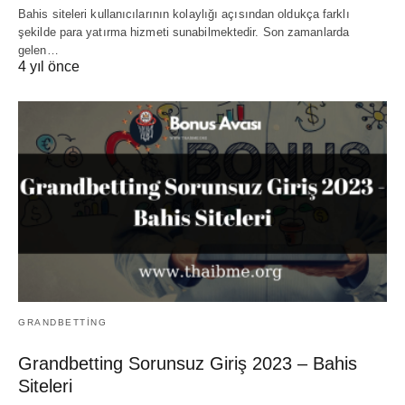
Bahis siteleri kullanıcılarının kolaylığı açısından oldukça farklı
şekilde para yatırma hizmeti sunabilmektedir. Son zamanlarda
gelen…
4 yıl önce
GRANDBETTING
Grandbetting Sorunsuz Giriş 2023 – Bahis
Siteleri