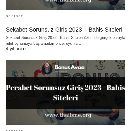
SEKABET
Sekabet Sorunsuz Giriş 2023 – Bahis Siteleri
Sekabet Sorunsuz Giriş 2023 - Bahis Siteleri üzerinde gerçek parayla
rulet oynamaya başlamadan önce, oyunla…
4 yıl önce