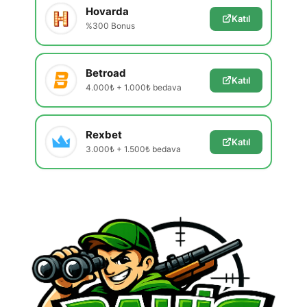
Hovarda
Katıl
%300 Bonus
Betroad
Katıl
4.000₺ + 1.000₺ bedava
Rexbet
Katıl
3.000₺ + 1.500₺ bedava