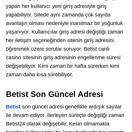
yapan her kullanıcı yeni giriş adresiyle giriş
yapabiliyor. Sitede aynı zamanda çok sayıda
avantajın olması nedeniyle inanılmaz bir yoğunluk
yaşanıyor. Kullanıcılar giriş adresi değiştiği zaman
her iletişim seçeneğinden sitenin giriş adresini
öğrenmek üzere sorular soruyor. Betist canlı
casino sitesinin giriş adresinin engellenme süresi
değişebiliyor. Kimi zaman bir hafta sürerken kimi
zaman daha kısa sürebiliyor.
Betist Son Güncel Adresi
Betist
son güncel adresi genellikle ardışık sayılar
ile devam ediyor. İlerleyen süreçte değiştiği zaman
Betist24 olarak değişebilir. Kesin olmamakla