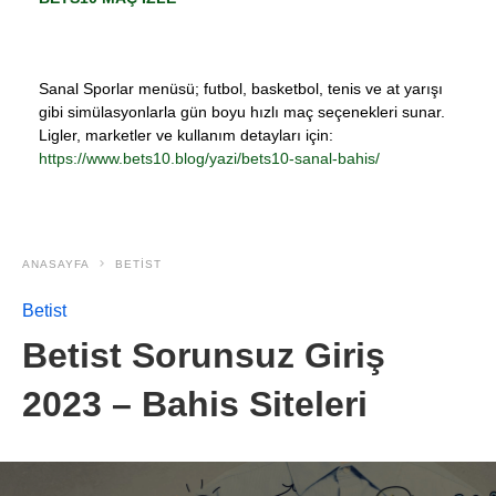
Sanal Sporlar menüsü; futbol, basketbol, tenis ve at yarışı
gibi simülasyonlarla gün boyu hızlı maç seçenekleri sunar.
Ligler, marketler ve kullanım detayları için:
https://www.bets10.blog/yazi/bets10-sanal-bahis/
ANASAYFA
BETIST
Betist
Betist Sorunsuz Giriş
2023 – Bahis Siteleri