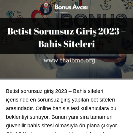
Betist sorunsuz giriş 2023 – Bahis siteleri
içerisinde en sorunsuz giriş yapılan bet siteleri
arasındadır. Online bahis sitesi kullanıcılara bu
beklentiyi sunuyor. Bunun yanı sıra tamamen
güvenilir bahis sitesi olmasıyla ön plana çıkıyor.