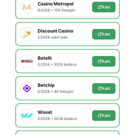
Casino Metropol
Katıl
8.000₺ + 150 freespin
Discount Casino
Katıl
5.000₺ nakit iade
Betelli
Katıl
5.050₺ + 500₺ bedava
Betchip
Katıl
6.000₺ + 80 freespin
Winnit
Katıl
5.000₺ + 500₺ bedava