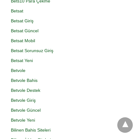
Bets10 Para Çekme
Betsat
Betsat Giriş
Betsat Güncel
Betsat Mobil
Betsat Sorunsuz Giriş
Betsat Yeni
Betvole
Betvole Bahis
Betvole Destek
Betvole Giriş
Betvole Güncel
Betvole Yeni
Bilinen Bahis Siteleri