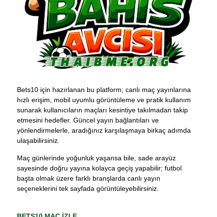
Bets10 için hazırlanan bu platform; canlı maç yayınlarına
hızlı erişim, mobil uyumlu görüntüleme ve pratik kullanım
sunarak kullanıcıların maçları kesintiye takılmadan takip
etmesini hedefler. Güncel yayın bağlantıları ve
yönlendirmelerle, aradığınız karşılaşmaya birkaç adımda
ulaşabilirsiniz.
Maç günlerinde yoğunluk yaşansa bile, sade arayüz
sayesinde doğru yayına kolayca geçiş yapabilir; futbol
başta olmak üzere farklı branşlarda canlı yayın
seçeneklerini tek sayfada görüntüleyebilirsiniz.
BETS10 MAÇ İZLE