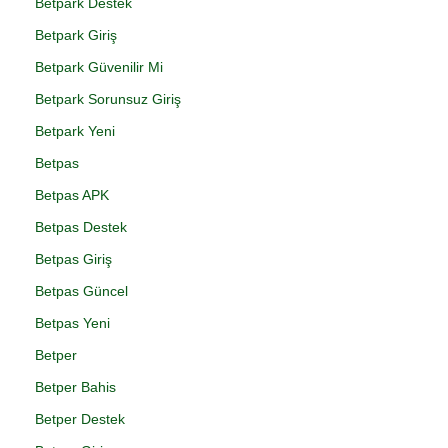
Betpark Destek
Betpark Giriş
Betpark Güvenilir Mi
Betpark Sorunsuz Giriş
Betpark Yeni
Betpas
Betpas APK
Betpas Destek
Betpas Giriş
Betpas Güncel
Betpas Yeni
Betper
Betper Bahis
Betper Destek