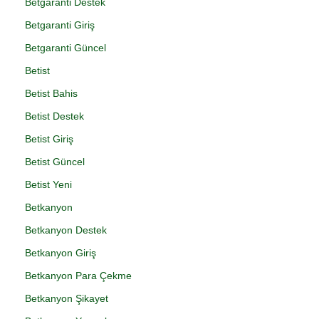
Betgaranti Destek
Betgaranti Giriş
Betgaranti Güncel
Betist
Betist Bahis
Betist Destek
Betist Giriş
Betist Güncel
Betist Yeni
Betkanyon
Betkanyon Destek
Betkanyon Giriş
Betkanyon Para Çekme
Betkanyon Şikayet