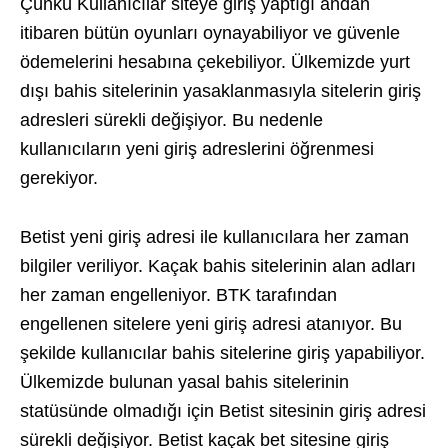
Çünkü Kullanıcılar siteye giriş yaptığı andan
itibaren bütün oyunları oynayabiliyor ve güvenle
ödemelerini hesabına çekebiliyor. Ülkemizde yurt
dışı bahis sitelerinin yasaklanmasıyla sitelerin giriş
adresleri sürekli değişiyor. Bu nedenle
kullanıcıların yeni giriş adreslerini öğrenmesi
gerekiyor.
Betist yeni giriş adresi ile kullanıcılara her zaman
bilgiler veriliyor. Kaçak bahis sitelerinin alan adları
her zaman engelleniyor. BTK tarafından
engellenen sitelere yeni giriş adresi atanıyor. Bu
şekilde kullanıcılar bahis sitelerine giriş yapabiliyor.
Ülkemizde bulunan yasal bahis sitelerinin
statüsünde olmadığı için Betist sitesinin giriş adresi
sürekli değişiyor. Betist kaçak bet sitesine giriş